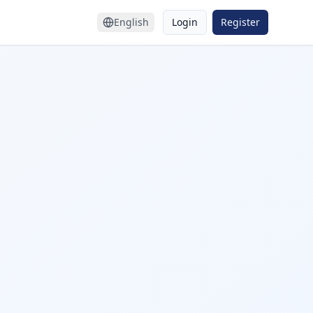
English
Login
Register